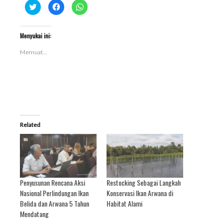
Klik
Klik
Klik
untuk
untuk
untuk
berbagi
membagikan
berbagi
pada
di
di
Twitter(Membuka
Facebook(Membuka
WhatsApp(Membuka
di
di
di
Menyukai ini:
jendela
jendela
jendela
yang
yang
yang
Memuat...
baru)
baru)
baru)
Related
Penyusunan Rencana Aksi
Restocking Sebagai Langkah
Nasional Perlindungan Ikan
Konservasi Ikan Arwana di
Belida dan Arwana 5 Tahun
Habitat Alami
Mendatang