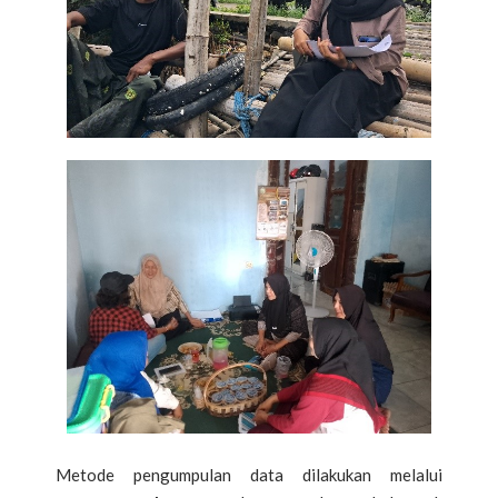
Metode pengumpulan data dilakukan melalui