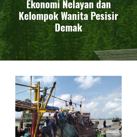
Ekonomi Nelayan dan
Kelompok Wanita Pesisir
Demak