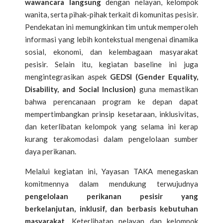
wawancara langsung
dengan nelayan, kelompok
wanita, serta pihak-pihak terkait di komunitas pesisir.
Pendekatan ini memungkinkan tim untuk memperoleh
informasi yang lebih kontekstual mengenai dinamika
sosial, ekonomi, dan kelembagaan masyarakat
pesisir.
Selain itu, kegiatan baseline ini juga
mengintegrasikan aspek
GEDSI (Gender Equality,
Disability, and Social Inclusion)
guna memastikan
bahwa perencanaan program ke depan dapat
mempertimbangkan prinsip kesetaraan, inklusivitas,
dan keterlibatan kelompok yang selama ini kerap
kurang terakomodasi dalam pengelolaan sumber
daya perikanan.
Melalui kegiatan ini, Yayasan TAKA menegaskan
komitmennya dalam mendukung terwujudnya
pengelolaan perikanan pesisir yang
berkelanjutan, inklusif, dan berbasis kebutuhan
masyarakat
. Keterlibatan nelayan dan kelompok