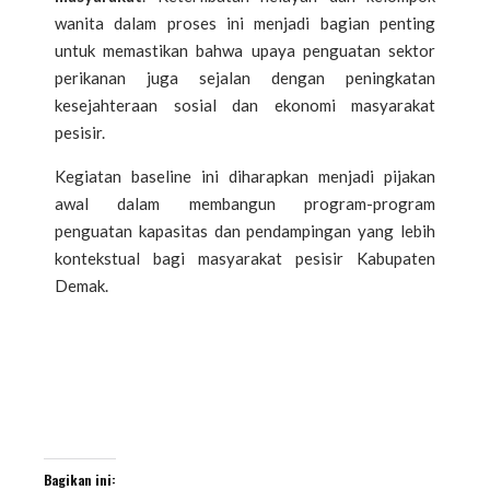
wanita dalam proses ini menjadi bagian penting
untuk memastikan bahwa upaya penguatan sektor
perikanan juga sejalan dengan peningkatan
kesejahteraan sosial dan ekonomi masyarakat
pesisir.
Kegiatan baseline ini diharapkan menjadi pijakan
awal dalam membangun program-program
penguatan kapasitas dan pendampingan yang lebih
kontekstual bagi masyarakat pesisir Kabupaten
Demak.
Bagikan ini: