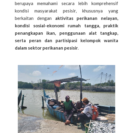
berupaya memahami secara lebih komprehensif
kondisi masyarakat pesisir, khususnya yang
berkaitan dengan
aktivitas perikanan nelayan,
kondisi sosial-ekonomi rumah tangga, praktik
penangkapan ikan, penggunaan alat tangkap,
serta peran dan partisipasi kelompok wanita
dalam sektor perikanan pesisir
.